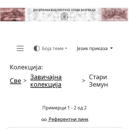
Боја теме
Језик приказа
Колекција:
Завичајна
Стари
Све
>
>
колекција
Земун
Примерци 1 - 2 од 2
Референтни линк