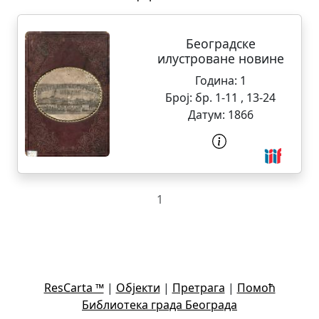
Београдске
илустроване новине
Година:
1
Број:
бр. 1-11 , 13-24
Датум:
1866
1
ResCarta ™
|
Објекти
|
Претрага
|
Помоћ
Библиотека града Београда