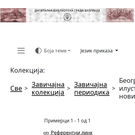
Боја теме
Језик приказа
Колекција:
Беог
Завичајна
Завичајна
Све
илус
>
>
>
колекција
периодика
нов
Примерци 1 - 1 од 1
Референтни линк