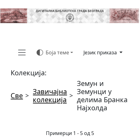
Боја теме
Језик приказа
Колекција:
Земун и
Завичајна
Земунци у
Све
>
>
колекција
делима Бранка
Најхолда
Примерци 1 - 5 од 5