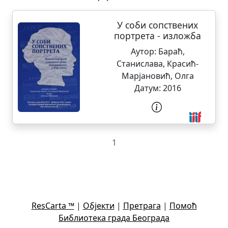
У соби сопствених
портрета - изложба
Аутор:
Бараћ,
Станислава
,
Красић-
Марјановић, Олга
Датум:
2016
1
ResCarta ™
|
Објекти
|
Претрага
|
Помоћ
Библиотека града Београда