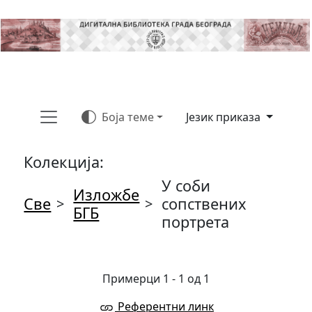
Боја теме
Језик приказа
Колекција:
У соби
Изложбе
Све
сопствених
>
>
БГБ
портрета
Примерци 1 - 1 од 1
Референтни линк