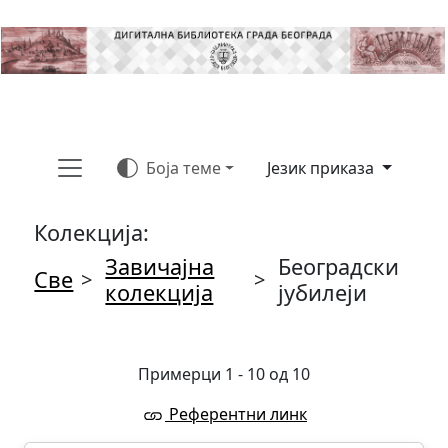
Боја теме
Језик приказа
Колекција:
Завичајна
Београдски
Све
>
>
колекција
јубилеји
Примерци 1 - 10 од 10
Референтни линк