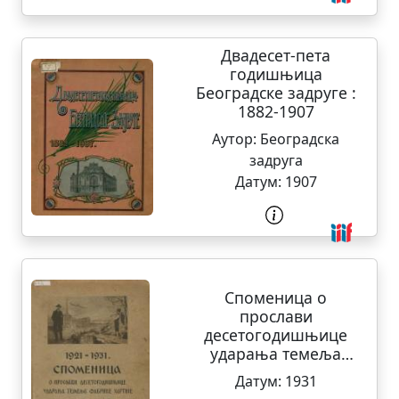
Двадесет-пета
годишњица
Београдске задруге :
1882-1907
Аутор:
Београдска
задруга
Датум:
1907
Споменица о
прослави
десетогодишњице
ударања темеља
Фабрике хартије
Датум:
1931
Милана Вапе : 1921-