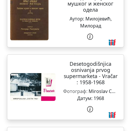
мушког и женског
одела
Аутор:
Милојевић,
Милорад
Desetogodišnjica
osnivanja prvog
supermarketa - Vračar
: 1958-1968
Фотограф:
Miroslav Cvetković
Датум:
1968