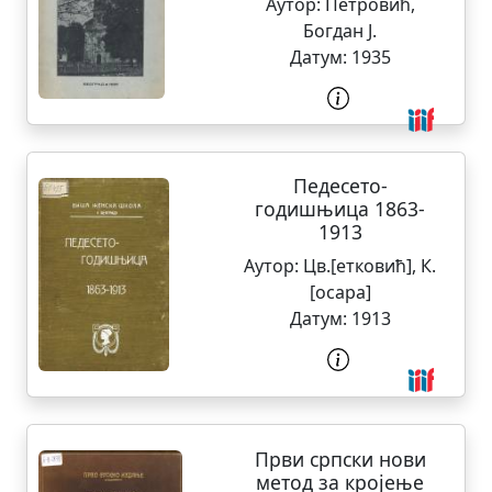
Аутор:
Петровић,
Богдан Ј.
Датум:
1935
Педесето-
годишњица 1863-
1913
Аутор:
Цв.[етковић], К.
[осара]
Датум:
1913
Први српски нови
метод за кројење