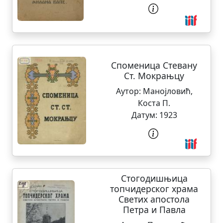
1931
Споменица Стевану
Ст. Мокрањцу
Аутор:
Манојловић,
Коста П.
Датум:
1923
Стогодишњица
топчидерског храма
Светих апостола
Петра и Павла