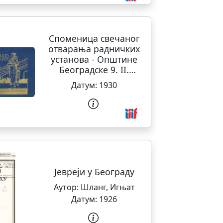
Споменица свечаног
отварања радничких
установа - Општине
Београдске 9. II.
1930.
Датум:
1930
Јевреји у Београду
Аутор:
Шланг, Игњат
Датум:
1926