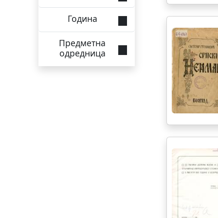
Година
Предметна
одредница