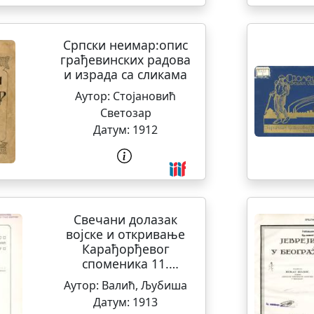
Српски неимар:опис
грађевинских радова
и израда са сликама
Аутор:
Стојановић
Светозар
Датум:
1912
Свечани долазак
војске и откривање
Карађорђевог
споменика 11.
августа 1913. године
Аутор:
Валић, Љубиша
у Београду
Датум:
1913