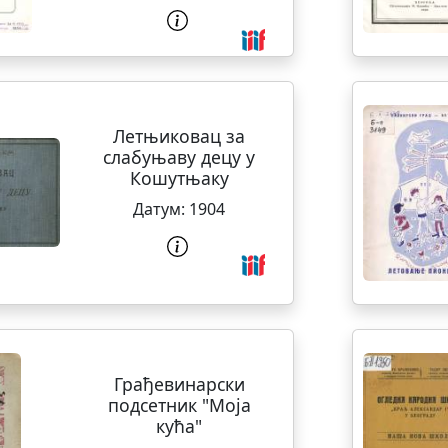
Летњиковац за
слабуњаву децу у
Кошутњаку
Датум:
1904
Грађевинарски
подсетник "Моја
кућа"