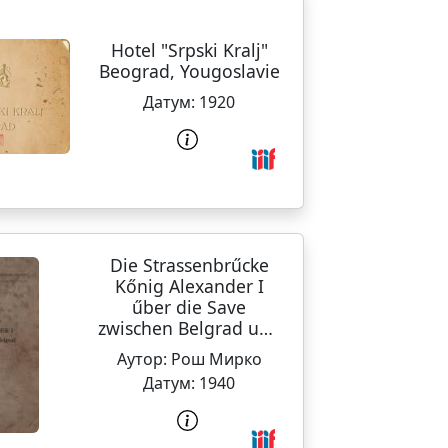
Hotel "Srpski Kralj"
Beograd, Yougoslavie
Датум:
1920
Die Strassenbrűcke
Kőnig Alexander I
űber die Save
zwischen Belgrad und
Zemun
Аутор:
Рош Мирко
Датум:
1940