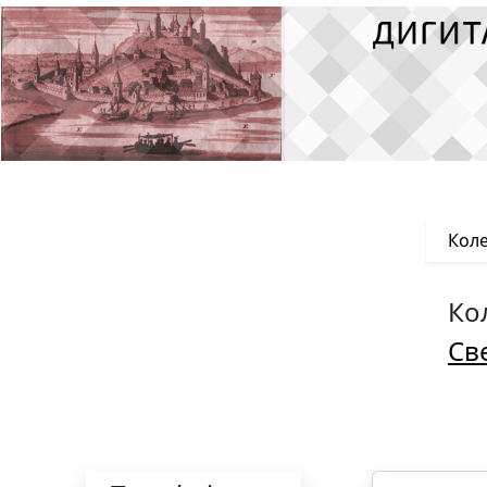
Коле
Ко
Св