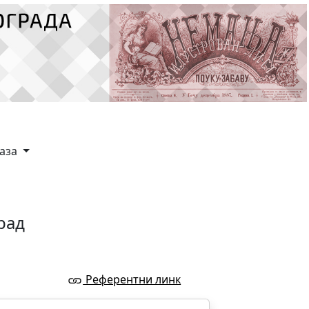
каза
рад
Референтни линк