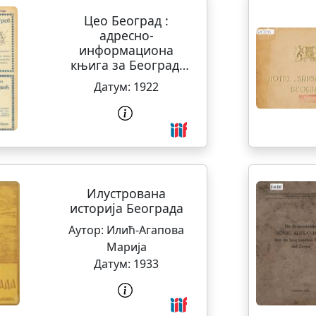
Цео Београд :
адресно-
информациона
књига за Београд,
Земун и Топчидер
Датум:
1922
Илустрована
историја Београда
Аутор:
Илић-Агапова
Марија
Датум:
1933