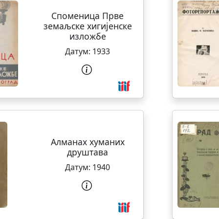
Споменица Прве
земаљске хигијенске
изложбе
Датум:
1933
Алманах хуманих
друштава
Датум:
1940