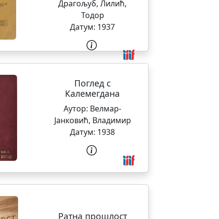
Драгољуб
,
Лилић,
Тодор
Датум:
1937
Поглед с
Калемегдана
Аутор:
Велмар-
Јанковић, Владимир
Датум:
1938
Ратна прошлост