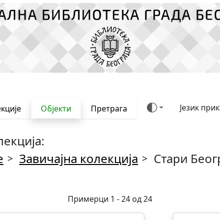
Језик при
кције
Објекти
Претрага
лекција:
е
Завичајна колекција
Стари Беог
>
>
Примерци 1 - 24 од 24