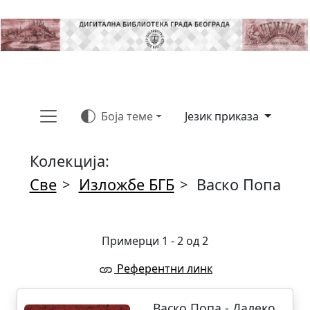
Боја теме
Језик приказа
Колекција:
Све
Изложбе БГБ
Васко Попа
>
>
Примерци 1 - 2 од 2
Референтни линк
Васко Попа - Далеко