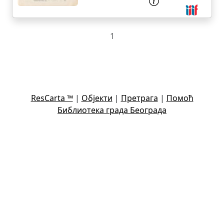
1
ResCarta ™
|
Објекти
|
Претрага
|
Помоћ
Библиотека града Београда