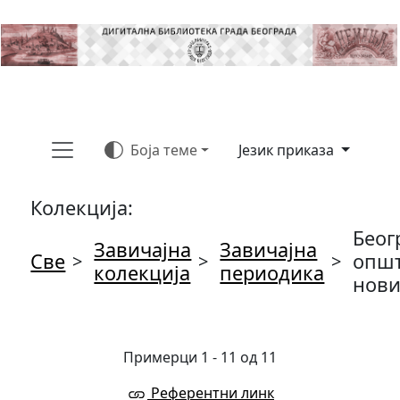
Боја теме
Језик приказа
Колекција:
Беог
Завичајна
Завичајна
Све
опш
>
>
>
колекција
периодика
нов
Примерци 1 - 11 од 11
Референтни линк