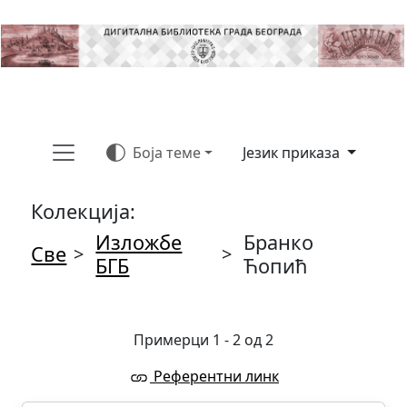
Боја теме
Језик приказа
Колекција:
Изложбе
Бранко
Све
>
>
БГБ
Ћопић
Примерци 1 - 2 од 2
Референтни линк