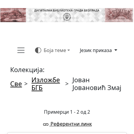
Боја теме
Језик приказа
Колекција:
Изложбе
Јован
Све
>
>
БГБ
Јовановић Змај
Примерци 1 - 2 од 2
Референтни линк