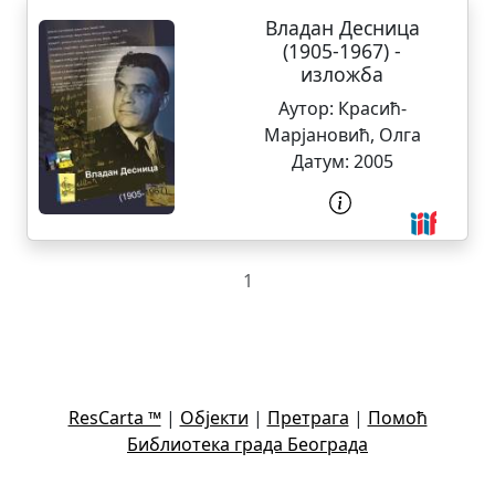
Владан Десница
(1905-1967) -
изложба
Аутор:
Красић-
Марјановић, Олга
Датум:
2005
1
ResCarta ™
|
Објекти
|
Претрага
|
Помоћ
Библиотека града Београда