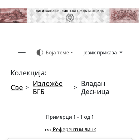
Боја теме
Језик приказа
Колекција:
Изложбе
Владан
Све
>
>
БГБ
Десница
Примерци 1 - 1 од 1
Референтни линк