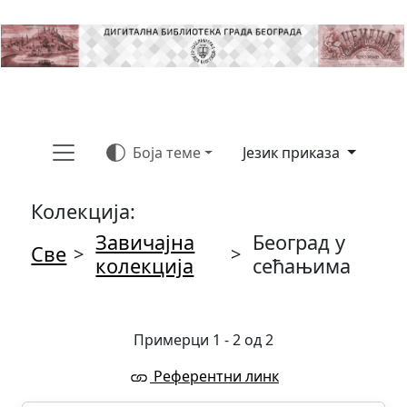
Боја теме
Језик приказа
Колекција:
Завичајна
Београд у
Све
>
>
колекција
сећањима
Примерци 1 - 2 од 2
Референтни линк