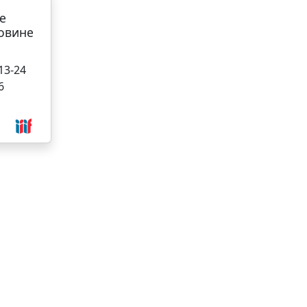
е
овине
 13-24
6