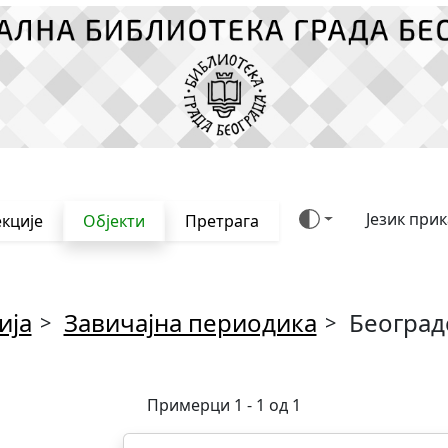
Језик при
кције
Објекти
Претрага
ија
Завичајна периодика
Београд
>
>
Примерци 1 - 1 од 1