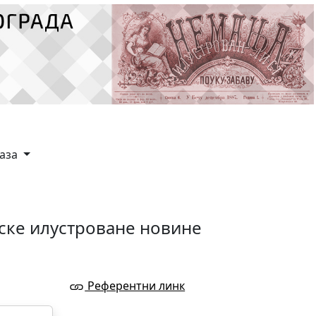
каза
ске илустроване новине
Референтни линк