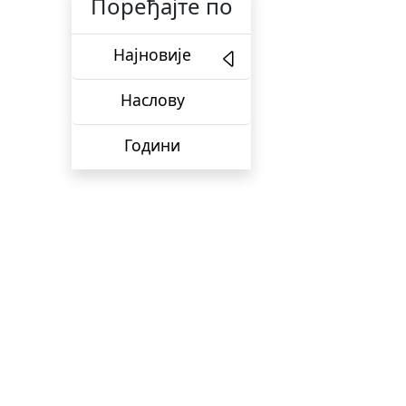
Поређајте по
Најновије
Наслову
Години