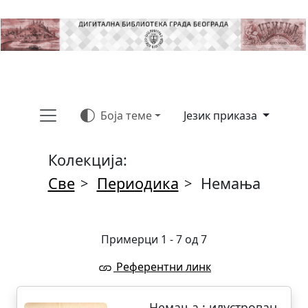
Боја теме
Језик приказа
Колекција:
Све
Периодика
Немања
>
>
Примерци 1 - 7 од 7
Референтни линк
Немања : илустрован