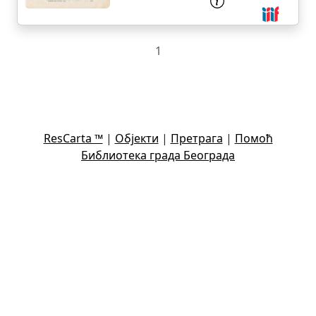
1
ResCarta ™
|
Објекти
|
Претрага
|
Помоћ
Библиотека града Београда