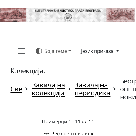
Боја теме
Језик приказа
Колекција:
Беог
Завичајна
Завичајна
Све
опш
>
>
>
колекција
периодика
нов
Примерци 1 - 11 од 11
Референтни линк