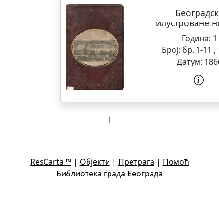
Београдск
илустроване н
Година:
1
Број:
бр. 1-11 ,
Датум:
186
1
ResCarta ™
|
Објекти
|
Претрага
|
Помоћ
Библиотека града Београда