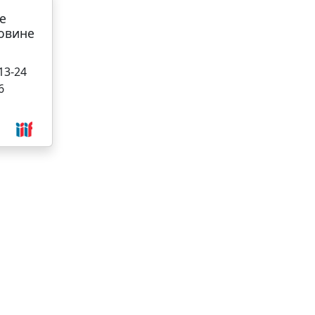
е
овине
 13-24
6