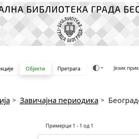
Језик при
кције
Објекти
Претрага
ија
Завичајна периодика
Београд
>
>
Примерци 1 - 1 од 1