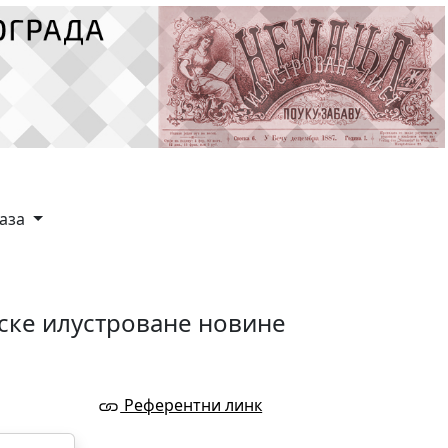
каза
ске илустроване новине
Референтни линк