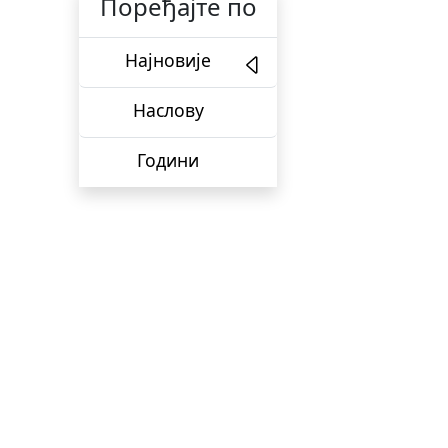
Поређајте по
Најновије
Наслову
Години