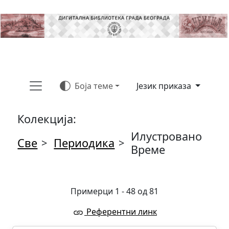
Боја теме
Језик приказа
Колекција:
Илустровано
Све
Периодика
>
>
Време
Примерци 1 - 48 од 81
Референтни линк