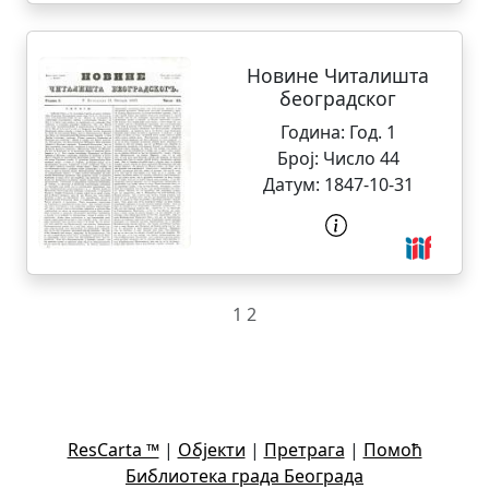
Новине Читалишта
београдског
Година:
Год. 1
Број:
Число 44
Датум:
1847-10-31
1
2
ResCarta ™
|
Објекти
|
Претрага
|
Помоћ
Библиотека града Београда