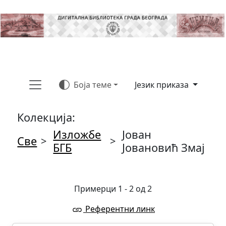
Боја теме
Језик приказа
Колекција:
Изложбе
Јован
Све
>
>
БГБ
Јовановић Змај
Примерци 1 - 2 од 2
Референтни линк